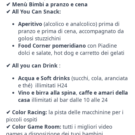
✔
Men
ù
Bimbi a pranzo e cena
✔
All You Can Snack:
Aperitivo
(alcolico e analcolico) prima di
pranzo e prima di cena, accompagnato da
golosi stuzzichini
Food Corner pomeridiano
con Piadine
dolci e salate, hot dog e carretto dei gelati
✔
All you can Drink
:
Acqua e Soft drinks
(succhi, cola, aranciata
e thé) illimitati H24
Vino e birra alla spina
,
caffe e amari della
casa
illimitati al bar dalle 10 alle 24
✔
Color Racing:
la pista delle macchinine per i
piccoli ospiti
✔
Color Game Room:
tutti i migliori video
games a disposizione dei tuoi bambini