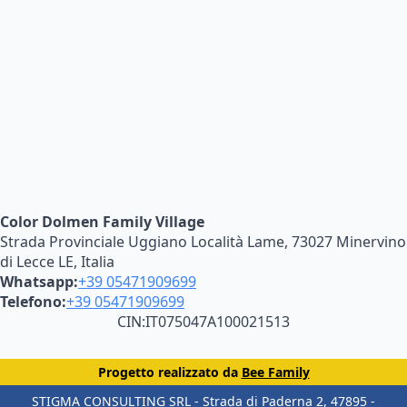
Color Dolmen Family Village
Strada Provinciale Uggiano Località Lame, 73027 Minervino
di Lecce LE, Italia
Whatsapp:
+39 05471909699
Telefono:
+39 05471909699
CIN:
IT075047A100021513
Progetto realizzato da
Bee Family
STIGMA CONSULTING SRL​ - Strada di Paderna 2, 47895 -