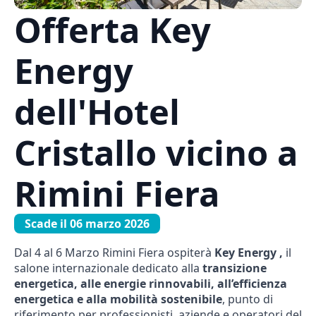
Offerta Key
Energy
dell'Hotel
Cristallo vicino a
Rimini Fiera
Scade il 06 marzo 2026
Dal 4 al 6 Marzo Rimini Fiera ospiterà
Key Energy ,
il
salone internazionale dedicato alla
transizione
energetica, alle energie rinnovabili, all’efficienza
energetica e alla mobilità sostenibile
, punto di
riferimento per professionisti, aziende e operatori del