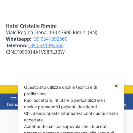
Hotel Cristallo Rimini
Viale Regina Elena, 133 47900 Rimini (RN)
Whatsapp:
+39 0541392660‬
Telefono:
+39 0541392660
CIN:
IT099014A1VS8RL3BW
✕
Questo sito utilizza cookie tecnici e di
Progetto realizzato da
Bee Family
profilazione.
STIGMA CONSULTING SRL​ - Strada di Paderna 2, 47895 -
Puoi accettare, rifiutare o personalizzare i
Domagnano RSM​ - COE 28300​ -
Privacy Policy
-
Cookie Policy
cookie premendo i pulsanti desiderati.
Chiudendo questa informativa continuerai senza
accettare.
Accettando, sei consapevole che i tuoi dati
personali possono essere raccolti allo scopo di