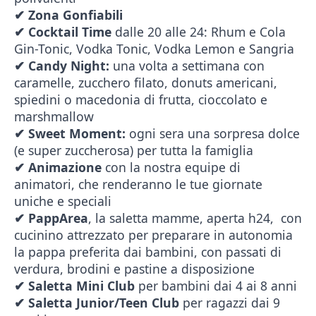
✔
Zona Gonfiabili
✔
Cocktail
Time
dalle 20 alle 24: Rhum e Cola
Gin-Tonic, Vodka Tonic, Vodka Lemon e Sangria
✔
Candy Night:
una volta a settimana con
caramelle, zucchero filato, donuts americani,
spiedini o macedonia di frutta, cioccolato e
marshmallow
✔
Sweet Moment:
ogni sera una sorpresa dolce
(e super zuccherosa) per tutta la famiglia
✔
Animazione
con la nostra equipe di
animatori, che renderanno le tue giornate
uniche e speciali
✔
PappArea
, la saletta mamme, aperta h24, con
cucinino attrezzato per preparare in autonomia
la pappa preferita dai bambini, con passati di
verdura, brodini e pastine a disposizione
✔
Saletta Mini Club
per bambini dai 4 ai 8 anni
✔
Saletta Junior/Teen Club
per ragazzi dai 9