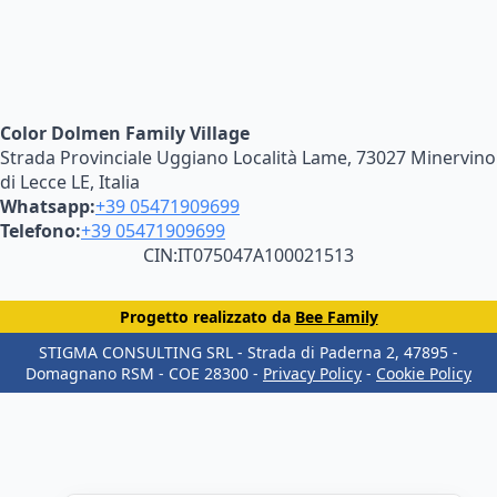
Color Dolmen Family Village
Strada Provinciale Uggiano Località Lame, 73027 Minervino
di Lecce LE, Italia
Whatsapp:
+39 05471909699
Telefono:
+39 05471909699
CIN:
IT075047A100021513
Progetto realizzato da
Bee Family
STIGMA CONSULTING SRL​ - Strada di Paderna 2, 47895 -
Domagnano RSM​ - COE 28300​ -
Privacy Policy
-
Cookie Policy