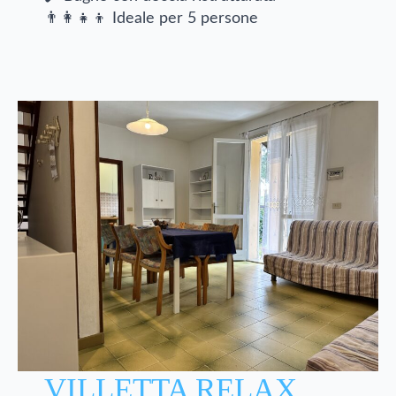
👨‍👩‍👧‍👦 Ideale per 5 persone
VILLETTA RELAX